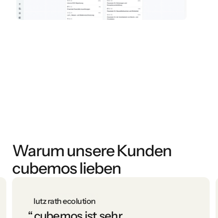
Warum unsere Kunden
cubemos lieben
lutz rath ecolution
“
cubemos ist sehr