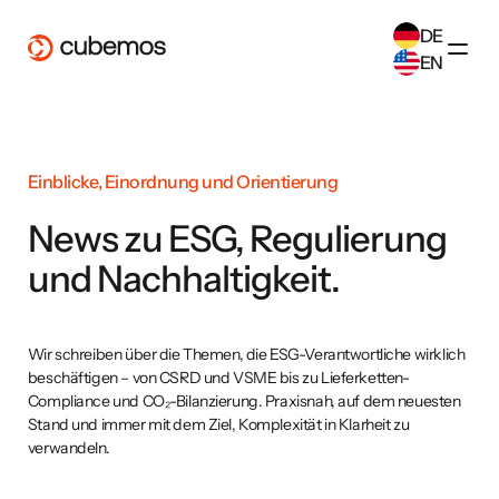
DE
EN
SELECT ANOTHER LANGUAGE
German
(
DE
)
English
(
EN
)
Einblicke, Einordnung und Orientierung
News zu ESG, Regulierung
und Nachhaltigkeit.
Wir schreiben über die Themen, die ESG-Verantwortliche wirklich
beschäftigen – von CSRD und VSME bis zu Lieferketten-
Compliance und CO₂-Bilanzierung. Praxisnah, auf dem neuesten
Stand und immer mit dem Ziel, Komplexität in Klarheit zu
verwandeln.