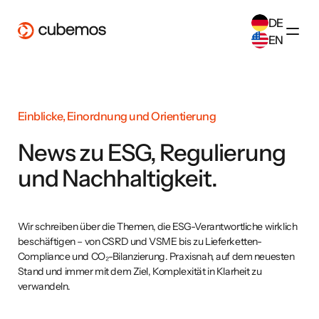
DE
EN
SELECT ANOTHER LANGUAGE
German
(
DE
)
English
(
EN
)
Einblicke, Einordnung und Orientierung
News zu ESG, Regulierung
und Nachhaltigkeit.
Wir schreiben über die Themen, die ESG-Verantwortliche wirklich
beschäftigen – von CSRD und VSME bis zu Lieferketten-
Compliance und CO₂-Bilanzierung. Praxisnah, auf dem neuesten
Stand und immer mit dem Ziel, Komplexität in Klarheit zu
verwandeln.