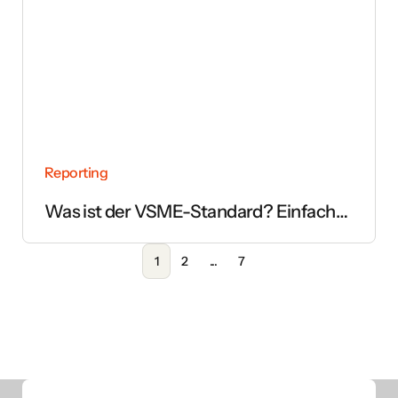
Reporting
Was ist der VSME-Standard? Einfach
erklärt
1
2
...
7