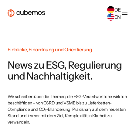
DE
EN
SELECT ANOTHER LANGUAGE
German
(
DE
)
English
(
EN
)
Einblicke, Einordnung und Orientierung
News zu ESG, Regulierung
und Nachhaltigkeit.
Wir schreiben über die Themen, die ESG-Verantwortliche wirklich
beschäftigen – von CSRD und VSME bis zu Lieferketten-
Compliance und CO₂-Bilanzierung. Praxisnah, auf dem neuesten
Stand und immer mit dem Ziel, Komplexität in Klarheit zu
verwandeln.