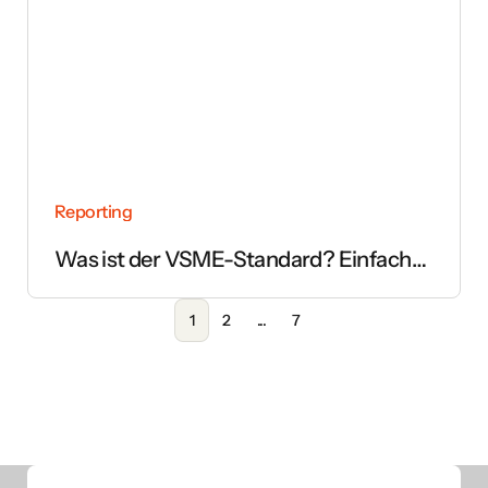
Reporting
Was ist der VSME-Standard? Einfach
erklärt
1
2
...
7