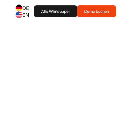
DE
Alle Whitepaper
Demo buchen
EN
SELECT ANOTHER LANGUAGE
German
(
DE
)
English
(
EN
)