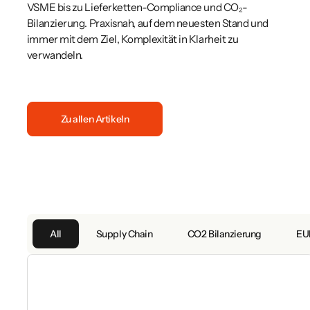
VSME bis zu Lieferketten-Compliance und CO₂-
Bilanzierung. Praxisnah, auf dem neuesten Stand und
immer mit dem Ziel, Komplexität in Klarheit zu
verwandeln.
Zu allen Artikeln
All
Supply Chain
CO2 Bilanzierung
EU