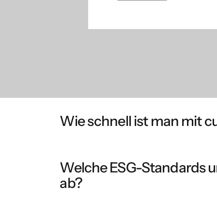
Wie schnell ist man mit c
cubemos führt Sie von Anfang an durch strukt
täglichen Arbeitsgrundlage. Mit jedem Zyklus
Welche ESG-Standards u
wiederverwendet werden.
ab?
cubemos unterstützt alle relevanten Stand