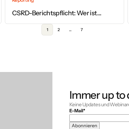
CSRD-Berichtspflicht: Wer ist
betroffen und ab wann gilt sie?
1
2
...
7
Immer up to 
Keine Updates und Webinar
E-Mail
*