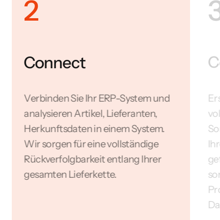
2
Connect
C
Verbinden Sie Ihr ERP-System und
Er
analysieren Artikel, Lieferanten,
vo
Herkunftsdaten in einem System.
So
Wir sorgen für eine vollständige
Ih
Rückverfolgbarkeit entlang Ihrer
ge
gesamten Lieferkette.
so
Pr
Da