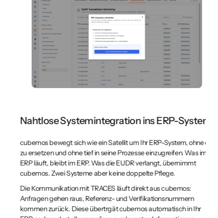
E
Nahtlose Systemintegration ins ERP-System
cu
cubemos bewegt sich wie ein Satellit um Ihr ERP-System, ohne es
ko
zu ersetzen und ohne tief in seine Prozesse einzugreifen. Was im
si
ERP läuft, bleibt im ERP. Was die EUDR verlangt, übernimmt
Re
cubemos. Zwei Systeme aber keine doppelte Pflege.
Zu
Die Kommunikation mit TRACES läuft direkt aus cubemos:
Re
Anfragen gehen raus, Referenz- und Verifikationsnummern
Ko
kommen zurück. Diese übertrgät cubemos automatisch in Ihr