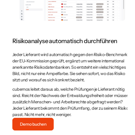
h
Risikoanalyse automatisch durchführen
C
Jeder Lieferant wird automatisch gegen den Risiko-Benchmark
cu
der EU-Kommission geprüft, ergänzt um weitere international
L
anerkannte Risikodatenbanken. So entsteht ein vielschichtiges
Ro
Bild, nicht nur eine Ampelfarbe. Sie sehen sofort, wo das Risiko
vo
sitzt und worauf es sich konkret bezieht.
wä
Fr
cubemos leitet daraus ab, welche Prüfungen je Lieferant nötig
hi
sind. Reicht der Nachweis der Entwaldungsfreiheit oder müssen
B
zusätzlich Menschen- und Arbeitsrechte abgefragt werden?
of
Jeder Lieferant bekommt den Prüfumfang, der zu seinem Risiko
da
passt. Nicht mehr, nicht weniger.
Demo buchen