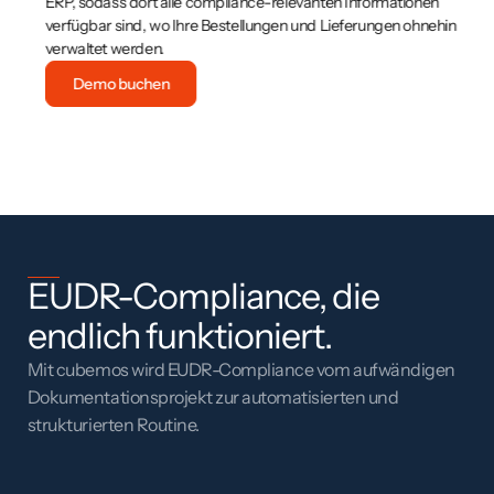
Pa
ERP, sodass dort alle compliance-relevanten Informationen
Ge
verfügbar sind, wo Ihre Bestellungen und Lieferungen ohnehin
im
verwaltet werden.
vo
Demo buchen
EUDR-Compliance, die
endlich funktioniert.
Mit cubemos wird EUDR-Compliance vom aufwändigen
Dokumentationsprojekt zur automatisierten und
strukturierten Routine.