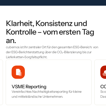
Klarheit, Konsistenz und
Kontrolle – vom ersten Tag
an.
cubemos ist Ihr zentraler Ort für den gesamten ESG-Bereich: von
der ESG-Berichterstattung über die CO₂-Bilanzierung bis zur
Lieferketten-Sorgfaltspflicht.
VSME Reporting
CO
Vereinfachtes Nachhaltigkeitsreporting für kleine
Scop
und mittelständische Unternehmen.
Das